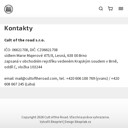
Kontakty
Cult of the road s.r.o.
IČO: 06621708, DIČ: CZ06621708
sídlem Marie Majerové 475/8, Lesná, 638 00 Brno
zapsaná v obchodním rejstříku vedeném Krajským soudem v Brně,
oddíl C, vložka 103244
email: mail@cultoftheroad.com, tel.: +420 606 188 769 (yvans) / +420
608 667 245 (Luba)
Copyright 2026
Cult of the Road
. Všechna práva vyhrazena.
Vytvořil
Shoptet
| Design
Shoptak.cz