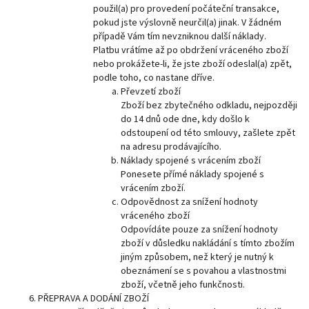
použil(a) pro provedení počáteční transakce,
pokud jste výslovně neurčil(a) jinak. V žádném
případě Vám tím nevzniknou další náklady.
Platbu vrátíme až po obdržení vráceného zboží
nebo prokážete-li, že jste zboží odeslal(a) zpět,
podle toho, co nastane dříve.
Převzetí zboží
Zboží bez zbytečného odkladu, nejpozději
do 14 dnů ode dne, kdy došlo k
odstoupení od této smlouvy, zašlete zpět
na adresu prodávajícího.
Náklady spojené s vrácením zboží
Ponesete přímé náklady spojené s
vrácením zboží.
Odpovědnost za snížení hodnoty
vráceného zboží
Odpovídáte pouze za snížení hodnoty
zboží v důsledku nakládání s tímto zbožím
jiným způsobem, než který je nutný k
obeznámení se s povahou a vlastnostmi
zboží, včetně jeho funkčnosti.
PŘEPRAVA A DODÁNÍ ZBOŽÍ