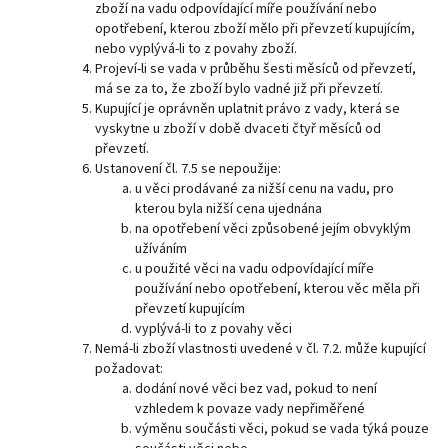
zboží na vadu odpovídající míře používání nebo
opotřebení, kterou zboží mělo při převzetí kupujícím,
nebo vyplývá-li to z povahy zboží.
Projeví-li se vada v průběhu šesti měsíců od převzetí,
má se za to, že zboží bylo vadné již při převzetí.
Kupující je oprávněn uplatnit právo z vady, která se
vyskytne u zboží v době dvaceti čtyř měsíců od
převzetí.
Ustanovení čl. 7.5 se nepoužije:
u věci prodávané za nižší cenu na vadu, pro
kterou byla nižší cena ujednána
na opotřebení věci způsobené jejím obvyklým
užíváním
u použité věci na vadu odpovídající míře
používání nebo opotřebení, kterou věc měla při
převzetí kupujícím
vyplývá-li to z povahy věci
Nemá-li zboží vlastnosti uvedené v čl. 7.2. může kupující
požadovat:
dodání nové věci bez vad, pokud to není
vzhledem k povaze vady nepřiměřené
výměnu součásti věci, pokud se vada týká pouze