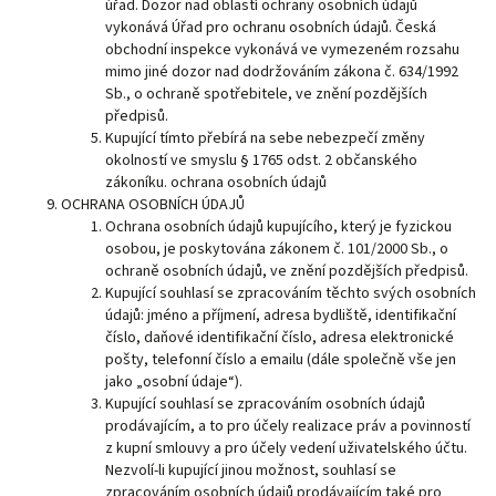
úřad. Dozor nad oblastí ochrany osobních údajů
vykonává Úřad pro ochranu osobních údajů. Česká
obchodní inspekce vykonává ve vymezeném rozsahu
mimo jiné dozor nad dodržováním zákona č. 634/1992
Sb., o ochraně spotřebitele, ve znění pozdějších
předpisů.
Kupující tímto přebírá na sebe nebezpečí změny
okolností ve smyslu § 1765 odst. 2 občanského
zákoníku. ochrana osobních údajů
OCHRANA OSOBNÍCH ÚDAJŮ
Ochrana osobních údajů kupujícího, který je fyzickou
osobou, je poskytována zákonem č. 101/2000 Sb., o
ochraně osobních údajů, ve znění pozdějších předpisů.
Kupující souhlasí se zpracováním těchto svých osobních
údajů: jméno a příjmení, adresa bydliště, identifikační
číslo, daňové identifikační číslo, adresa elektronické
pošty, telefonní číslo a emailu (dále společně vše jen
jako „osobní údaje“).
Kupující souhlasí se zpracováním osobních údajů
prodávajícím, a to pro účely realizace práv a povinností
z kupní smlouvy a pro účely vedení uživatelského účtu.
Nezvolí-li kupující jinou možnost, souhlasí se
zpracováním osobních údajů prodávajícím také pro