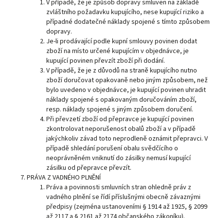
V případě, že je způsob dopravy smluven na základě
zvláštního požadavku kupujícího, nese kupující riziko a
případné dodatečné náklady spojené s tímto způsobem
dopravy.
Je-li prodávající podle kupní smlouvy povinen dodat
zboží na místo určené kupujícím v objednávce, je
kupující povinen převzít zboží při dodání.
V případě, že je z důvodů na straně kupujícího nutno
zboží doručovat opakovaně nebo jiným způsobem, než
bylo uvedeno v objednávce, je kupující povinen uhradit
náklady spojené s opakovaným doručováním zboží,
resp. náklady spojené s jiným způsobem doručení.
Při převzetí zboží od přepravce je kupující povinen
zkontrolovat neporušenost obalů zboží a v případě
jakýchkoliv závad toto neprodleně oznámit přepravci. V
případě shledání porušení obalu svědčícího o
neoprávněném vniknutí do zásilky nemusí kupující
zásilku od přepravce převzít.
PRÁVA Z VADNÉHO PLNĚNÍ
Práva a povinnosti smluvních stran ohledně práv z
vadného plnění se řídí příslušnými obecně závaznými
předpisy (zejména ustanoveními § 1914 až 1925, § 2099
až 2117 a § 2161 až 2174 občanského zákoníku).