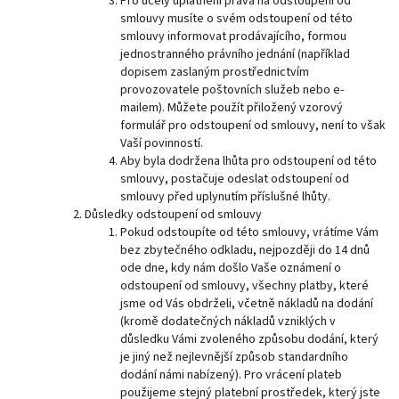
Pro účely uplatnění práva na odstoupení od
smlouvy musíte o svém odstoupení od této
smlouvy informovat prodávajícího, formou
jednostranného právního jednání (například
dopisem zaslaným prostřednictvím
provozovatele poštovních služeb nebo e-
mailem). Můžete použít přiložený vzorový
formulář pro odstoupení od smlouvy, není to však
Vaší povinností.
Aby byla dodržena lhůta pro odstoupení od této
smlouvy, postačuje odeslat odstoupení od
smlouvy před uplynutím příslušné lhůty.
Důsledky odstoupení od smlouvy
Pokud odstoupíte od této smlouvy, vrátíme Vám
bez zbytečného odkladu, nejpozději do 14 dnů
ode dne, kdy nám došlo Vaše oznámení o
odstoupení od smlouvy, všechny platby, které
jsme od Vás obdrželi, včetně nákladů na dodání
(kromě dodatečných nákladů vzniklých v
důsledku Vámi zvoleného způsobu dodání, který
je jiný než nejlevnější způsob standardního
dodání námi nabízený). Pro vrácení plateb
použijeme stejný platební prostředek, který jste