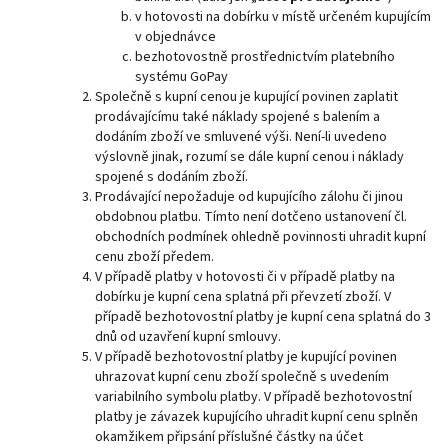
v hotovosti na dobírku v místě určeném kupujícím
v objednávce
bezhotovostně prostřednictvím platebního
systému GoPay
Společně s kupní cenou je kupující povinen zaplatit
prodávajícímu také náklady spojené s balením a
dodáním zboží ve smluvené výši. Není-li uvedeno
výslovně jinak, rozumí se dále kupní cenou i náklady
spojené s dodáním zboží.
Prodávající nepožaduje od kupujícího zálohu či jinou
obdobnou platbu. Tímto není dotčeno ustanovení čl.
obchodních podmínek ohledně povinnosti uhradit kupní
cenu zboží předem.
V případě platby v hotovosti či v případě platby na
dobírku je kupní cena splatná při převzetí zboží. V
případě bezhotovostní platby je kupní cena splatná do 3
dnů od uzavření kupní smlouvy.
V případě bezhotovostní platby je kupující povinen
uhrazovat kupní cenu zboží společně s uvedením
variabilního symbolu platby. V případě bezhotovostní
platby je závazek kupujícího uhradit kupní cenu splněn
okamžikem připsání příslušné částky na účet