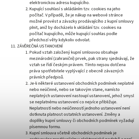
elektronickou adresu kupujícího.
Kupující souhlasí s ukládáním tzv. cookies na jeho
počítač. V případě, že je nákup na webové stránce
možné provést a závazky prodávajícího z kupní smlouvy
plnit, aniž by docházelo k ukládání tzv. cookies na
počítač kupujícího, může kupující souhlas podle
předchozí věty kdykoliv odvolat.
ZÁVĚREČNÁ USTANOVENÍ
Pokud vztah založený kupní smlouvou obsahuje
mezinárodní (zahraniční) prvek, pak strany sjednávají, že
vztah se řídí českým právem. Tímto nejsou dotčena
práva spotřebitele vyplývající z obecně závazných
právních předpisů.
Je-li některé ustanovení obchodních podmínek neplatné
nebo neúčinné, nebo se takovým stane, namísto
neplatných ustanovení nastoupí ustanovení, jehož smysl
se neplatnému ustanovení co nejvíce přibližuje.
Neplatností nebo neúčinností jednoho ustanovení není
dotknuta platnost ostatních ustanovení. Změny a
doplňky kupní smlouvy či obchodních podmínek vyžadují
písemnou formu.
Kupní smlouva včetně obchodních podmínek je