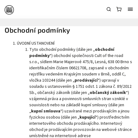
Obchodní podmínky
ÚVODNÍ USTANOVENÍ
Tyto obchodní podmínky (dále jen „
obchodní
podmínky
“) obchodní společnosti Cult of the road
s.r.o., sídlem Marie Majerové 475/8, Lesná, 638 00 Brno s
identifikačním číslem 06621708, zapsané v obchodním
rejstříku vedeném Krajským soudem v Brně, oddíl C,
vložka 103244 (dále jen „
prodávající
“) upravují v
souladu s ustanovením § 1751 odst. 1 zákona č. 89/2012
Sb., občanský zákoník (dále jen „
občanský zákoník
“)
vzájemná práva a povinnosti smluvních stran vzniklé v
souvislosti nebo na základě kupní smlouvy (dále jen
„
kupní smlouva
“) uzavírané mezi prodávajícím a jinou
fyzickou osobou (dále jen „
kupující
“) prostřednictvím
internetového obchodu prodávajícího. Internetový
obchod je prodávajícím provozován na webové stránce
umístněné na internetové adrese