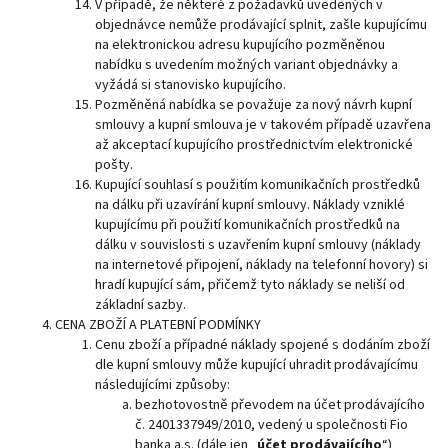
V případě, že některé z požadavků uvedených v
objednávce nemůže prodávající splnit, zašle kupujícímu
na elektronickou adresu kupujícího pozměněnou
nabídku s uvedením možných variant objednávky a
vyžádá si stanovisko kupujícího.
Pozměněná nabídka se považuje za nový návrh kupní
smlouvy a kupní smlouva je v takovém případě uzavřena
až akceptací kupujícího prostřednictvím elektronické
pošty.
Kupující souhlasí s použitím komunikačních prostředků
na dálku při uzavírání kupní smlouvy. Náklady vzniklé
kupujícímu při použití komunikačních prostředků na
dálku v souvislosti s uzavřením kupní smlouvy (náklady
na internetové připojení, náklady na telefonní hovory) si
hradí kupující sám, přičemž tyto náklady se neliší od
základní sazby.
CENA ZBOŽÍ A PLATEBNÍ PODMÍNKY
Cenu zboží a případné náklady spojené s dodáním zboží
dle kupní smlouvy může kupující uhradit prodávajícímu
následujícími způsoby:
bezhotovostně převodem na účet prodávajícího
č. 2401337949/2010, vedený u společnosti Fio
banka a.s. (dále jen „
účet prodávajícího
“)