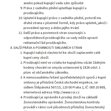
anebo pokud kupující vadu sám způsobil.
Práva z vadného plnění uplatňuje kupující u
prodávajícího.
Uplatní-li kupující právo z vadného plnění, potvrdí mu
druhá strana v písemné formě, kdy právo uplatnil, jakož i
provedení opravy a dobu jejího trvání.
Další práva a povinnosti stran související s
odpovědností prodávajícího za vady může upravit
reklamační řád prodávajícího.
DALŠÍ PRÁVA A POVINNOSTI SMLUVNÍCH STRAN
Kupující nabývá vlastnictví ke zboží zaplacením celé
kupní ceny zboží.
Prodávající není ve vztahu ke kupujícímu vázán žádnými
kodexy chování ve smyslu ustanovení § 1826 odst. 1
písm. e) občanského zákoníku.
K mimosoudnímu řešení spotřebitelských sporů z kupní
smlouvy je příslušná Česká obchodní inspekce, se
sídlem Štěpánská 567/15, 120 00 Praha 2, IČ: 000 20 869,
internetová adresa: http://www.coi.cz
Prodávající je oprávněn k prodeji zboží na základě
živnostenského oprávnění. Živnostenskou kontrolu
provádí v rámci své působnosti příslušný živnostenský