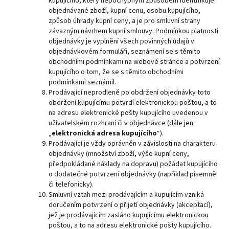
kupujícího, který nepochybným způsobem identifikuje
objednávané zboží, kupní cenu, osobu kupujícího,
způsob úhrady kupní ceny, a je pro smluvní strany
závazným návrhem kupní smlouvy. Podmínkou platnosti
objednávky je vyplnění všech povinných údajů v
objednávkovém formuláři, seznámení se s těmito
obchodními podmínkami na webové stránce a potvrzení
kupujícího o tom, že se s těmito obchodními
podmínkami seznámil.
Prodávající neprodleně po obdržení objednávky toto
obdržení kupujícímu potvrdí elektronickou poštou, a to
na adresu elektronické pošty kupujícího uvedenou v
uživatelském rozhraní či v objednávce (dále jen
„
elektronická adresa kupujícího
“).
Prodávající je vždy oprávněn v závislosti na charakteru
objednávky (množství zboží, výše kupní ceny,
předpokládané náklady na dopravu) požádat kupujícího
o dodatečné potvrzení objednávky (například písemně
či telefonicky).
Smluvní vztah mezi prodávajícím a kupujícím vzniká
doručením potvrzení o přijetí objednávky (akceptací),
jež je prodávajícím zasláno kupujícímu elektronickou
poštou, a to na adresu elektronické pošty kupujícího.