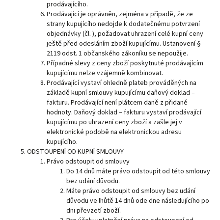
prodávajícího.
Prodávající je oprávněn, zejména v případě, že ze
strany kupujícího nedojde k dodatečnému potvrzení
objednávky (čl. ), požadovat uhrazení celé kupní ceny
ještě před odesláním zboží kupujícímu. Ustanovení §
2119 odst. 1 občanského zákoníku se nepoužije.
Případné slevy z ceny zboží poskytnuté prodávajícím
kupujícímu nelze vzájemně kombinovat.
Prodávající vystaví ohledně plateb prováděných na
základě kupní smlouvy kupujícímu daňový doklad –
fakturu. Prodávající není plátcem daně z přidané
hodnoty. Daňový doklad – fakturu vystaví prodávající
kupujícímu po uhrazení ceny zboží a zašle jej v
elektronické podobě na elektronickou adresu
kupujícího.
ODSTOUPENÍ OD KUPNÍ SMLOUVY
Právo odstoupit od smlouvy
Do 14 dnů máte právo odstoupit od této smlouvy
bez udání důvodu.
Máte právo odstoupit od smlouvy bez udání
důvodu ve lhůtě 14 dnů ode dne následujícího po
dni převzetí zboží.