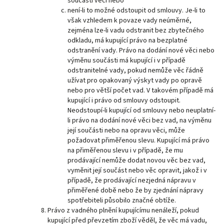
součásti věci nebo
není-li to možné odstoupit od smlouvy. Je-li to
však vzhledem k povaze vady neúměrné,
zejména lze-li vadu odstranit bez zbytečného
odkladu, má kupující právo na bezplatné
odstranění vady. Právo na dodání nové věci nebo
výměnu součásti má kupující i v případě
odstranitelné vady, pokud nemůže věc řádně
užívat pro opakovaný výskyt vady po opravě
nebo pro větší počet vad. V takovém případě má
kupující i právo od smlouvy odstoupit.
Neodstoupí-li kupující od smlouvy nebo neuplatní-
li právo na dodání nové věci bez vad, na výměnu
její součásti nebo na opravu věci, může
požadovat přiměřenou slevu. Kupující má právo
na přiměřenou slevu i v případě, že mu
prodávající nemůže dodat novou věc bez vad,
vyměnit její součást nebo věc opravit, jakož i v
případě, že prodávající nezjedná nápravu v
přiměřené době nebo že by zjednání nápravy
spotřebiteli působilo značné obtíže.
Právo z vadného plnění kupujícímu nenáleží, pokud
kupující před převzetím zboží věděl, že věc má vadu,