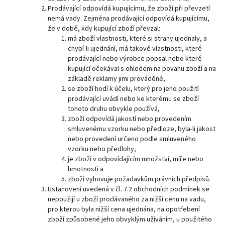
Prodávající odpovídá kupujícímu, že zboží při převzetí
nemá vady. Zejména prodávající odpovídá kupujícímu,
že v době, kdy kupující zboží převzal:
má zboží vlastnosti, které si strany ujednaly, a
chybí-li ujednání, má takové vlastnosti, které
prodávající nebo výrobce popsal nebo které
kupující očekával s ohledem na povahu zboží a na
základě reklamy jimi prováděné,
se zboží hodí k účelu, který pro jeho použití
prodávající uvádí nebo ke kterému se zboží
tohoto druhu obvykle používá,
zboží odpovídá jakostí nebo provedením
smluvenému vzorku nebo předloze, byla-li jakost
nebo provedení určeno podle smluveného
vzorku nebo předlohy,
je zboží v odpovídajícím množství, míře nebo
hmotnosti a
zboží vyhovuje požadavkům právních předpisů.
Ustanovení uvedená v čl. 7.2 obchodních podmínek se
nepoužijí u zboží prodávaného za nižší cenu na vadu,
pro kterou byla nižší cena ujednána, na opotřebení
zboží způsobené jeho obvyklým užíváním, u použitého