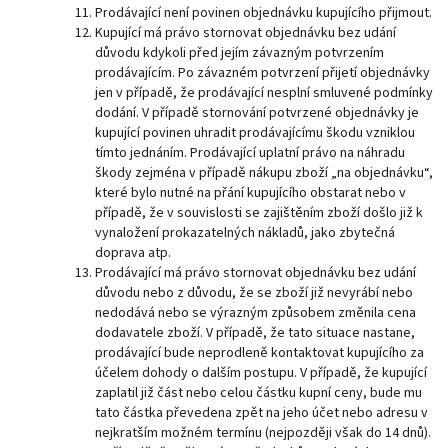
Prodávající není povinen objednávku kupujícího přijmout.
Kupující má právo stornovat objednávku bez udání
důvodu kdykoli před jejím závazným potvrzením
prodávajícím. Po závazném potvrzení přijetí objednávky
jen v případě, že prodávající nesplní smluvené podmínky
dodání. V případě stornování potvrzené objednávky je
kupující povinen uhradit prodávajícímu škodu vzniklou
tímto jednáním. Prodávající uplatní právo na náhradu
škody zejména v případě nákupu zboží „na objednávku“,
které bylo nutné na přání kupujícího obstarat nebo v
případě, že v souvislosti se zajištěním zboží došlo již k
vynaložení prokazatelných nákladů, jako zbytečná
doprava atp.
Prodávající má právo stornovat objednávku bez udání
důvodu nebo z důvodu, že se zboží již nevyrábí nebo
nedodává nebo se výrazným způsobem změnila cena
dodavatele zboží. V případě, že tato situace nastane,
prodávající bude neprodleně kontaktovat kupujícího za
účelem dohody o dalším postupu. V případě, že kupující
zaplatil již část nebo celou částku kupní ceny, bude mu
tato částka převedena zpět na jeho účet nebo adresu v
nejkratším možném termínu (nejpozději však do 14 dnů).