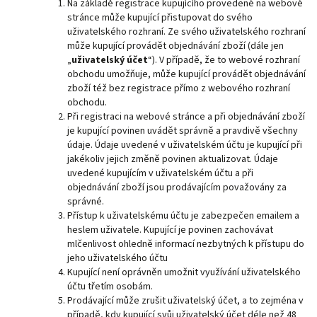
Na základě registrace kupujícího provedené na webové
stránce může kupující přistupovat do svého
uživatelského rozhraní. Ze svého uživatelského rozhraní
může kupující provádět objednávání zboží (dále jen
„
uživatelský účet
“). V případě, že to webové rozhraní
obchodu umožňuje, může kupující provádět objednávání
zboží též bez registrace přímo z webového rozhraní
obchodu.
Při registraci na webové stránce a při objednávání zboží
je kupující povinen uvádět správně a pravdivě všechny
údaje. Údaje uvedené v uživatelském účtu je kupující při
jakékoliv jejich změně povinen aktualizovat. Údaje
uvedené kupujícím v uživatelském účtu a při
objednávání zboží jsou prodávajícím považovány za
správné.
Přístup k uživatelskému účtu je zabezpečen emailem a
heslem uživatele. Kupující je povinen zachovávat
mlčenlivost ohledně informací nezbytných k přístupu do
jeho uživatelského účtu
Kupující není oprávněn umožnit využívání uživatelského
účtu třetím osobám.
Prodávající může zrušit uživatelský účet, a to zejména v
případě, kdy kupující svůj uživatelský účet déle než 48