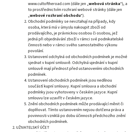
www.cultoftheroad.com (dále jen „
webová stránka
“), a
to prostřednictvím rozhraní webové stránky (dále jen
„
webové rozhraní obchodu
“).
Obchodní podmínky se nevztahují na případy, kdy
osoba, která má v úmyslu nakoupit zboží od
prodávajícího, je právnickou osobou či osobou, jež
jedná při objednávání zboží v rámci své podnikatelské
činnosti nebo v rámci svého samostatného výkonu
povolání.
Ustanovení odchylná od obchodních podmínek je možné
sjednat v kupní smlouvě. Odchylná ujednání v kupní
smlouvě mají přednost před ustanoveními obchodních
podmínek.
Ustanovení obchodních podmínek jsou nedílnou
součástí kupní smlouvy. Kupní smlouva a obchodní
podmínky jsou vyhotoveny v českém jazyce. Kupní
smlouvu lze uzavřít v českém jazyce.
Znění obchodních podmínek může prodávající měnit či
doplňovat. Tímto ustanovením nejsou dotčena práva a
povinnosti vzniklá po dobu účinnosti předchozího znění
obchodních podmínek.
UŽIVATELSKÝ ÚČET