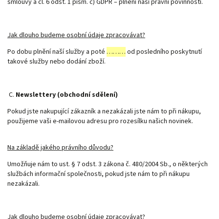
smlouvy a čl. 6 odst. 1 písm. c) GDPR – plnění naší právní povinnosti.
Jak dlouho budeme osobní údaje zpracovávat?
Po dobu plnění naší služby a poté
………
od posledního poskytnutí
takové služby nebo dodání zboží.
C.
Newslettery (obchodní sdělení)
Pokud jste nakupující zákazník a nezakázali jste nám to při nákupu,
použijeme vaši e-mailovou adresu pro rozesílku našich novinek.
Na základě jakého právního důvodu?
Umožňuje nám to ust. § 7 odst. 3 zákona č. 480/2004 Sb., o některých
službách informační společnosti, pokud jste nám to při nákupu
nezakázali.
Jak dlouho budeme osobní údaje zpracovávat?