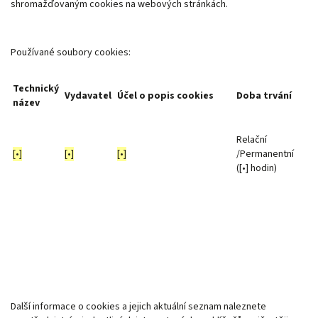
shromažďovaným cookies na webových stránkách.
Používané soubory cookies:
Technický
Vydavatel
Účel o popis cookies
Doba trvání
název
Relační
[•]
[•]
[•]
/Permanentní
([•] hodin)
Další informace o cookies a jejich aktuální seznam naleznete