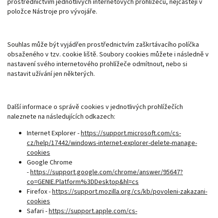
prostřednictvím jednotlivých internetových prohlížečů, nejčastěji v
položce Nástroje pro vývojáře.
Souhlas může být vyjádřen prostřednictvím zaškrtávacího políčka
obsaženého v tzv. cookie liště. Soubory cookies můžete i následně v
nastavení svého internetového prohlížeče odmítnout, nebo si
nastavit užívání jen některých.
Další informace o správě cookies v jednotlivých prohlížečích
naleznete na následujících odkazech:
Internet Explorer -
https://support.microsoft.com/cs-
cz/help/17442/windows-internet-explorer-delete-manage-
cookies
Google Chrome
-
https://support.google.com/chrome/answer/95647?
co=GENIE.Platform%3DDesktop&hl=cs
Firefox -
https://support.mozilla.org/cs/kb/povoleni-zakazani-
cookies
Safari -
https://support.apple.com/cs-