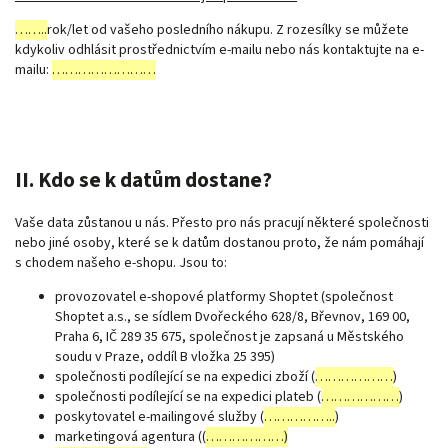
……..
rok/let od vašeho posledního nákupu. Z rozesílky se můžete
kdykoliv odhlásit prostřednictvím e-mailu nebo nás kontaktujte na e-
mailu:
……………………
II. Kdo se k datům dostane?
Vaše data zůstanou u nás. Přesto pro nás pracují některé společnosti
nebo jiné osoby, které se k datům dostanou proto, že nám pomáhají
s chodem našeho e-shopu. Jsou to:
provozovatel e-shopové platformy Shoptet (společnost
Shoptet a.s., se sídlem Dvořeckého 628/8, Břevnov, 169 00,
Praha 6, IČ 289 35 675, společnost je zapsaná u Městského
soudu v Praze, oddíl B vložka 25 395)
společnosti podílející se na expedici zboží (
………………
)
společnosti podílející se na expedici plateb (
………………
)
poskytovatel e-mailingové služby (
……………..
)
marketingová agentura ((
………………)