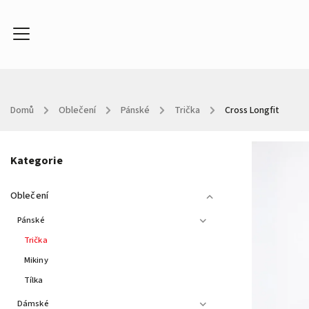
Domů
/
Oblečení
/
Pánské
/
Trička
/
Cross Longfit
Oblečení
Doplňky
Kontakty
About
In
Kategorie
Oblečení
Pánské
Trička
Mikiny
Tílka
Dámské