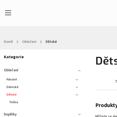
Domů
/
Oblečení
/
Dětské
Oblečení
Doplňky
Kontakty
About
In
Dět
Kategorie
Oblečení
Pánské
T
Dámské
Dětské
Trička
Produkty
Doplňky
Můžete se ale