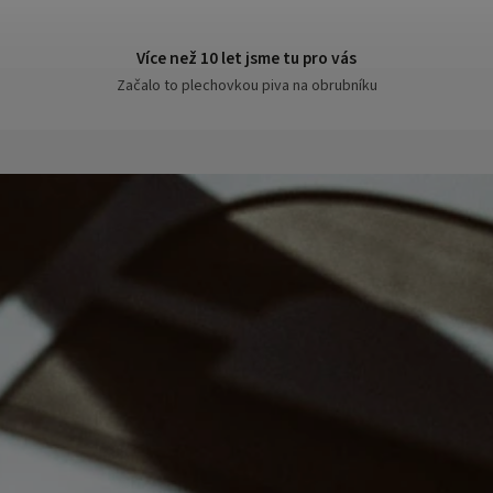
Více než 10 let jsme tu pro vás
Začalo to plechovkou piva na obrubníku