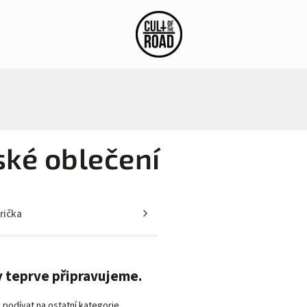
stagram
Blog
ské oblečení
rička
 teprve připravujeme.
 podívat na ostatní kategorie.