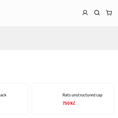
back
Rats unstructured cap
750 Kč