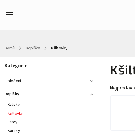
Domů
/
Doplňky
/
Kšiltovky
Oblečení
Doplňky
Kontakty
About
In
Kšil
Kategorie
Oblečení
Nejprodáva
Doplňky
Kulichy
Kšiltovky
Printy
Batohy