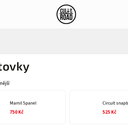
stagram
Blog
tovky
nější
Mamil 5panel
Circuit snap
750 Kč
525 Kč