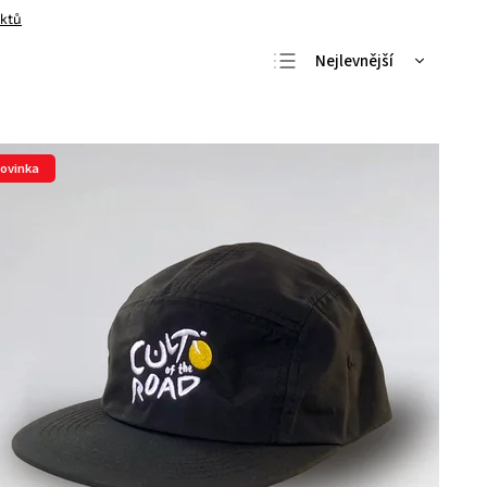
uktů
Nejlevnější
Nejdražší
Nejprodávanější
Abecedně
ovinka