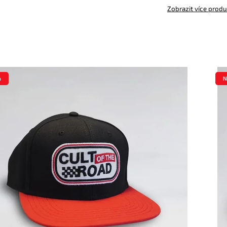
Zobrazit více prod
a
N