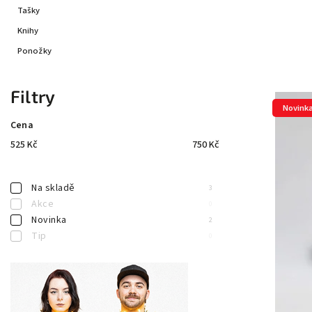
Tašky
Knihy
Ponožky
Filtry
Novink
Cena
525
Kč
750
Kč
Na skladě
3
Akce
0
Novinka
2
Tip
0