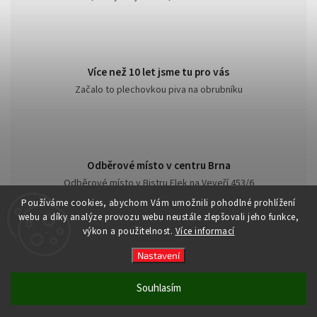
Více než 10 let jsme tu pro vás
Začalo to plechovkou piva na obrubníku
Odběrové místo v centru Brna
Odběrové místo v Bistru Flek na Veveří 453/6
Používáme cookies, abychom Vám umožnili pohodlné prohlížení
webu a díky analýze provozu webu neustále zlepšovali jeho funkce,
výkon a použitelnost.
Více informací
Nastavení
Copyright 2026
Cult of the Road
. Všechna práva vyhrazena.
Souhlasím
Vytvořil
Shoptet
| Design
Shoptak.cz