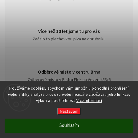
Více než 10 let jsme tu pro vás
Začalo to plechovkou piva na obrubníku
Odběrové místo v centru Brna
Odběrové místo v Bistru Flek na Veveří 453/6
Používáme cookies, abychom Vám umožnili pohodlné prohlížení
webu a díky analýze provozu webu neustále zlepšovali jeho funkce,
výkon a použitelnost.
Více informací
Nastavení
Copyright 2026
Cult of the Road
. Všechna práva vyhrazena.
Souhlasím
Vytvořil
Shoptet
| Design
Shoptak.cz