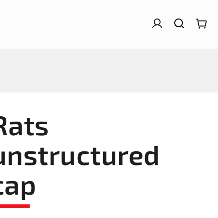
Rats
unstructured
cap