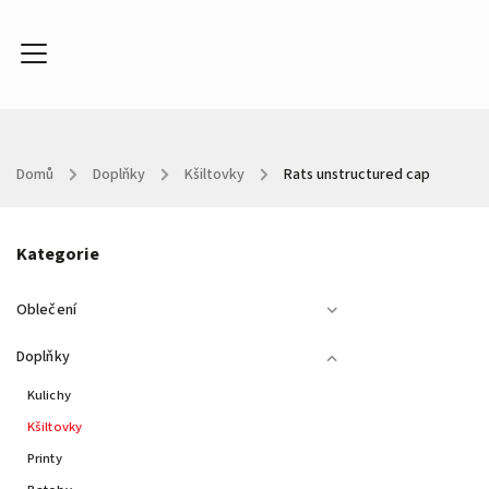
Domů
/
Doplňky
/
Kšiltovky
/
Rats unstructured cap
Oblečení
Doplňky
Kontakty
About
In
Kategorie
Oblečení
Doplňky
Kulichy
Kšiltovky
Printy