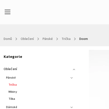
Domů
/
Oblečení
/
Pánské
/
Trička
/
Doom
Oblečení
Doplňky
Kontakty
About
In
Kategorie
Oblečení
Pánské
Trička
Mikiny
Tílka
Dámské