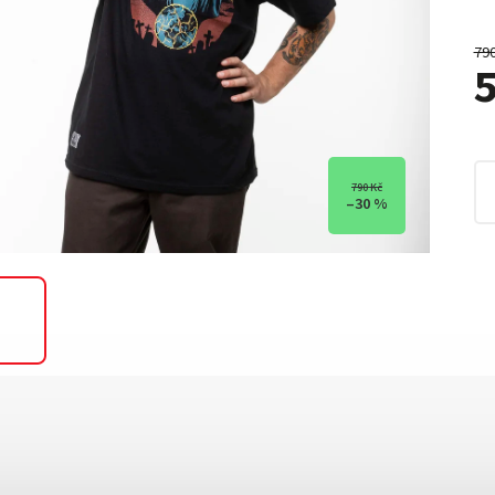
79
5
790 Kč
–30 %