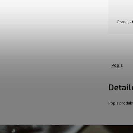
Brand, kt
Popis
Detail
Popis produk