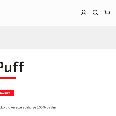
Puff
Novinka
čko v oversize střihu ze 100% bavlny