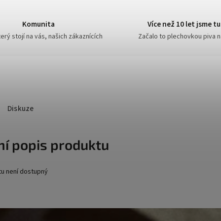
Komunita
Více než 10 let jsme tu
erý stojí na vás, našich zákaznících
Začalo to plechovkou piva 
Diskuze
ní popis produktu
tu není dostupný