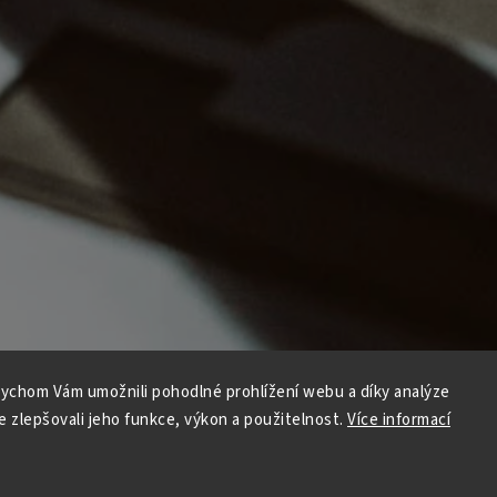
ychom Vám umožnili pohodlné prohlížení webu a díky analýze
 zlepšovali jeho funkce, výkon a použitelnost.
Více informací
Copyright 2026
Cult of the Road
. Všechna práva vyhrazena.
Vytvořil
Shoptet
| Design
Shoptak.cz