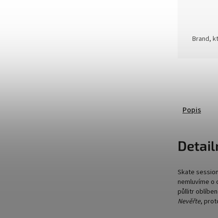
Brand, kt
Popis
Detail
Skate session
nemluvíme o 
půllitr oblíb
Nevěřte
, prot