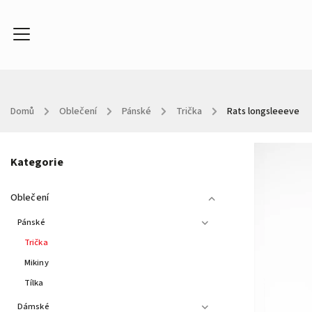
Domů
/
Oblečení
/
Pánské
/
Trička
/
Rats longsleeeve
Oblečení
Doplňky
Kontakty
About
In
Kategorie
Oblečení
Pánské
Trička
Mikiny
Tílka
Dámské