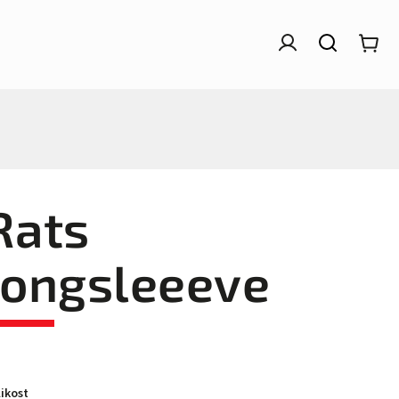
Rats
longsleeeve
ikost