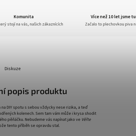
Komunita
Více než 10 let jsme tu
erý stojí na vás, našich zákaznících
Začalo to plechovkou piva 
Diskuze
ní popis produktu
 na DIY spotu s sebou vždycky nese rizika, a teď
odřených kolenech. Sem tam vám může i krysa shodit
eného pěňáčku. Nebudeme vás napínat jako ve
Věřte
ože tento příběh se opravdu stal.