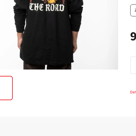
9
Det