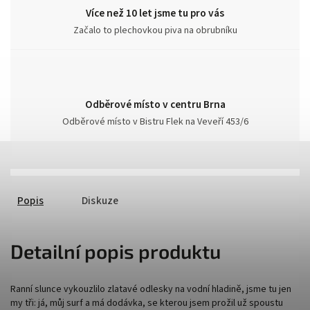
Více než 10 let jsme tu pro vás
Začalo to plechovkou piva na obrubníku
Odběrové místo v centru Brna
Odběrové místo v Bistru Flek na Veveří 453/6
Popis
Diskuze
Detailní popis produktu
Ranní slunce vykouzlilo zlatavé odlesky na vodní hladině, jsme tu jen
my tři: já, můj surf a má dodávka, se kterou jsem prožil už spoustu